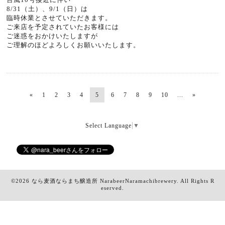
8/31（土）、9/1（日）は
臨時休業とさせていただきます。
ご来店を予定されていたお客様には
ご迷惑をおかけいたしますが
ご理解のほどよろしくお願いいたします。
«
1
2
3
4
5
6
7
8
9
10
...
»
Select Language
▼
©2026
なら麦酒ならまち醸造所 NarabeerNaramachibrewery
. All Rights R
eserved.