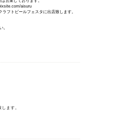
所は営業しております。
e.com/aisuru
クラフ
トビールフェスタに出店致します。
い。
致します。