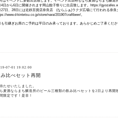
月はイベントに多数出店致します。
イベント出店時もなら麦酒ならまち醸造
月4日から6日に開催されます岡山餃子祭りに出店致します。https://gyozafes.wixsit
月27日、28日には近鉄百貨店奈良店 (ならふぁ)ラクダ広場にて行われる奈良
tps://www.d-kintetsu.co.jp/store/nara/201907craftbeer/。
月も引継ぎお席のご予約は平日のみ承っております。あらかじめご了承くださ
19-07-01 19:02:00
飲み比べセット再開
待たせいたしました。
ら麦酒ならまち醸造所のビール三種類の飲み比べセットを2日より再開
間限定です！是非！