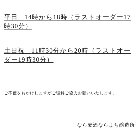
平日
14
時から
18
時（ラストオーダー
17
時
30
分）
土日祝
11
時
30
分から
20
時（ラストオー
ダー
19
時
30
分）
ご不便をおかけしますがご理解ご協力お願いいたします。
なら麦酒ならまち醸造所