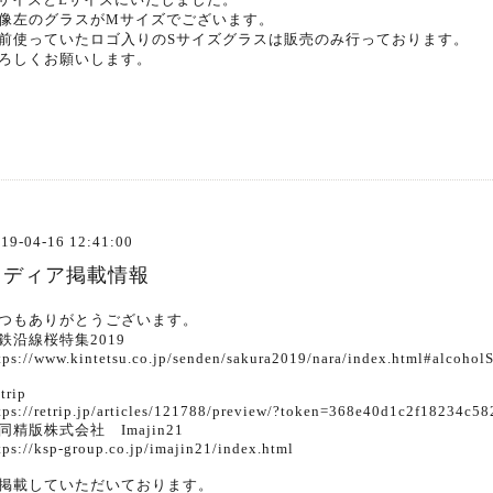
像左のグラスがMサイズでございます。
前使っていたロゴ入りのSサイズグラスは販売のみ行っております。
ろしくお願いします。
19-04-16 12:41:00
メディア掲載情報
つもありがとうございます。
鉄沿線桜特集2019
tps://www.kintetsu.co.jp/senden/sakura2019/nara/index.html#alcohol
trip
tps://retrip.jp/articles/121788/preview/?token=368e40d1c2f18234c
同精版株式会社 Imajin21
tps://ksp-group.co.jp/imajin21/index.html
掲載していただいております。