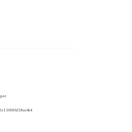
Spot
582e13f60fd58ae&4