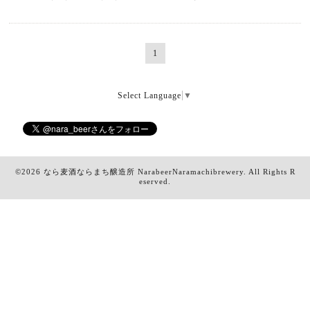
1
Select Language
▼
©2026
なら麦酒ならまち醸造所 NarabeerNaramachibrewery
. All Rights R
eserved.