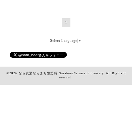
1
Select Language
▼
©2026
なら麦酒ならまち醸造所 NarabeerNaramachibrewery
. All Rights R
eserved.