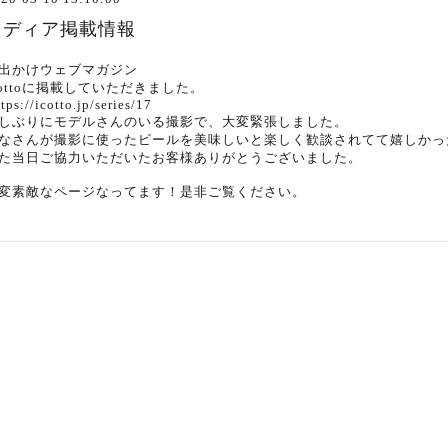
メディア掲載情報
出かけウェブマガジン
cottoに掲載していただきました。
ttps://icotto.jp/series/17
しぶりにモデルさんのいる撮影で、大変緊張しました。
なさんが撮影に使ったビールを美味しいと楽しく歓談されてて嬉しかっ
た当日ご協力いただいたお客様ありがとうございました。
変素敵なページなってます！是非ご覧ください。