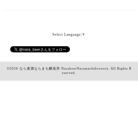
Select Language
▼
©2026
なら麦酒ならまち醸造所 NarabeerNaramachibrewery
. All Rights R
eserved.