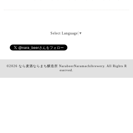
Select Language
▼
©2026
なら麦酒ならまち醸造所 NarabeerNaramachibrewery
. All Rights R
eserved.