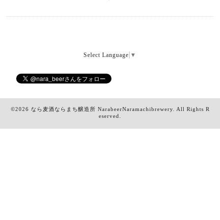
Select Language
▼
©2026
なら麦酒ならまち醸造所 NarabeerNaramachibrewery
. All Rights R
eserved.