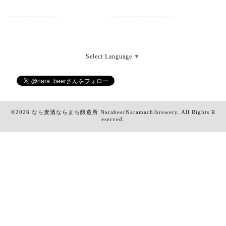
Select Language
▼
©2026
なら麦酒ならまち醸造所 NarabeerNaramachibrewery
. All Rights R
eserved.