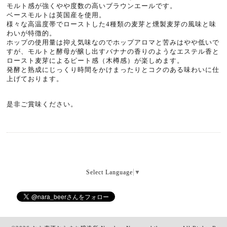
モルト感が強くやや度数の高いブラウンエールです。
ベースモルトは英国産を使用。
様々な高温度帯でローストした4種類の麦芽と燻製麦芽の風味と味
わいが特徴的。
ホップの使用量は抑え気味なのでホップアロマと苦みはやや低いで
すが、モルトと酵母が醸し出すバナナの香りのようなエステル香と
ロースト麦芽によるピート感（木樽感）が楽しめます。
発酵と熟成にじっくり時間をかけまったりとコクのある味わいに仕
上げております。
是非ご賞味ください。
Select Language
▼