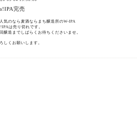
a!IPA完売
人気のなら麦酒ならまち醸造所のW-IPA
a!IPAは売り切れです。
回醸造までしばらくお待ちくださいませ。
ろしくお願いします。