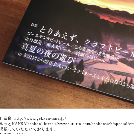
刊奈良
http://www.gekkan-nara.jp/
ルっとKANSAIasobon!
https://www.surutto.com/asobonweb/special/cra
掲載していただいております。