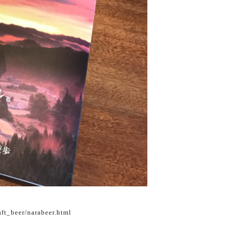
ft_beer/narabeer.html