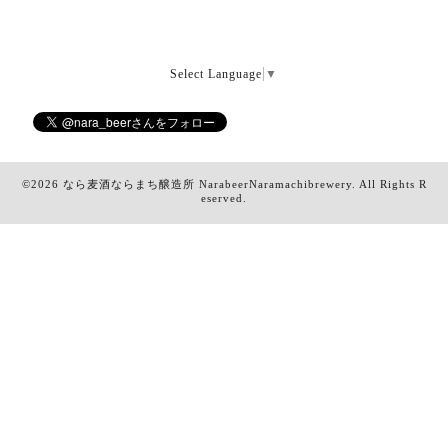
Select Language
▼
©2026
なら麦酒ならまち醸造所 NarabeerNaramachibrewery
. All Rights R
eserved.