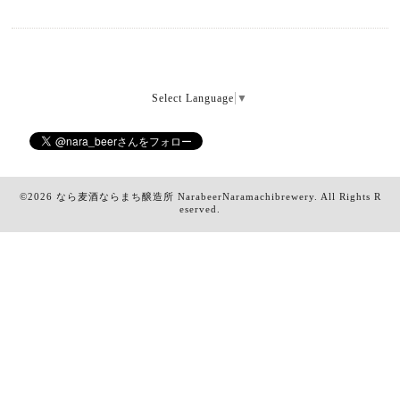
Select Language
▼
©2026
なら麦酒ならまち醸造所 NarabeerNaramachibrewery
. All Rights R
eserved.