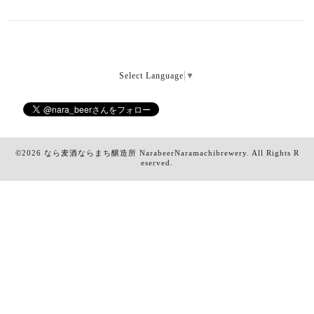
Select Language
▼
©2026
なら麦酒ならまち醸造所 NarabeerNaramachibrewery
. All Rights R
eserved.